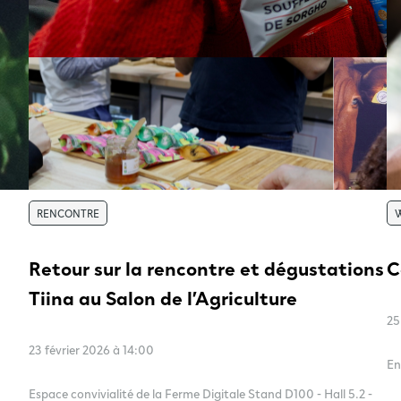
RENCONTRE
W
Retour sur la rencontre et dégustations
C
Tiina au Salon de l’Agriculture
25
23 février 2026 à 14:00
En
Espace convivialité de la Ferme Digitale Stand D100 - Hall 5.2 -