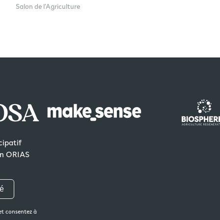
Salon de l’Agriculture
ipatif
ion ORIAS
té
et consentez à